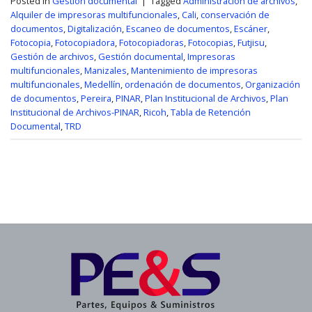
Posted in
Gestión documental
|
Tagged
Administración de archivos
,
Alquiler de impresoras multifuncionales
,
Cali
,
conservación de
documentos
,
Digitalización
,
Escaneo de documentos
,
Escáner
,
Fotocopia
,
Fotocopiadora
,
Fotocopiadoras
,
Fotocopias
,
Futjisu
,
Gestión de archivos
,
Gestión documental
,
Impresoras
multifuncionales
,
Manizales
,
Mantenimiento de impresoras
multifuncionales
,
Medellín
,
ordenación de documentos
,
Organización
de documentos
,
Pereira
,
PINAR
,
Plan Institucional de Archivos
,
Plan
Institucional de Archivos-PINAR
,
Ricoh
,
Tabla de Retención
Documental
,
TRD