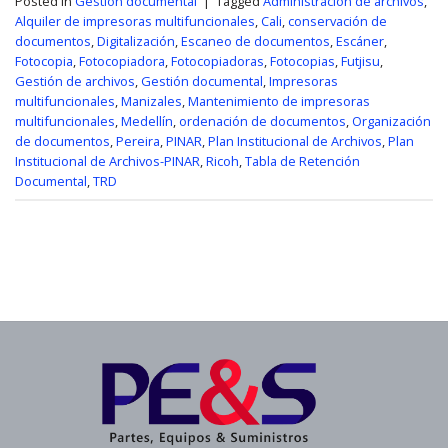
Posted in
Gestión documental
|
Tagged
Administración de archivos
,
Alquiler de impresoras multifuncionales
,
Cali
,
conservación de
documentos
,
Digitalización
,
Escaneo de documentos
,
Escáner
,
Fotocopia
,
Fotocopiadora
,
Fotocopiadoras
,
Fotocopias
,
Futjisu
,
Gestión de archivos
,
Gestión documental
,
Impresoras
multifuncionales
,
Manizales
,
Mantenimiento de impresoras
multifuncionales
,
Medellín
,
ordenación de documentos
,
Organización
de documentos
,
Pereira
,
PINAR
,
Plan Institucional de Archivos
,
Plan
Institucional de Archivos-PINAR
,
Ricoh
,
Tabla de Retención
Documental
,
TRD